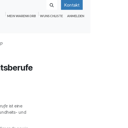
Kontakt
MEIN WARENKORB
WUNSCHLISTE
ANMELDEN
nden
Shop
Hilfe
Jobs
PP
tsberufe
rufe
ist eine
undheits- und