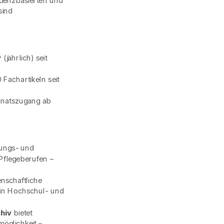
idenzbasierten und
sind
r
(jährlich) seit
 Fachartikeln seit
Monatszugang ab
dungs- und
Pflegeberufen –
enschaftliche
. in Hochschul- und
chiv
bietet
öglichkeit –