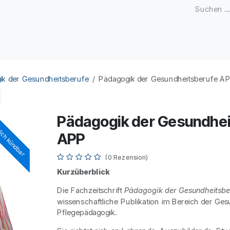
Zeitschriften
Open Access
Kongresse
Firmenku
ik der Gesundheitsberufe
Pädagogik der Gesundheitsberufe A
Pädagogik der Gesundhei
ich kündbar
ich kündbar
APP
(0 Rezension)
Kurzüberblick
Die Fachzeitschrift
Pädagogik der Gesundheitsbe
wissenschaftliche Publikation im Bereich der Ges
Pflegepädagogik.