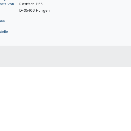
nsatz von
Postfach 1155
D-35406 Hungen
uss
telle