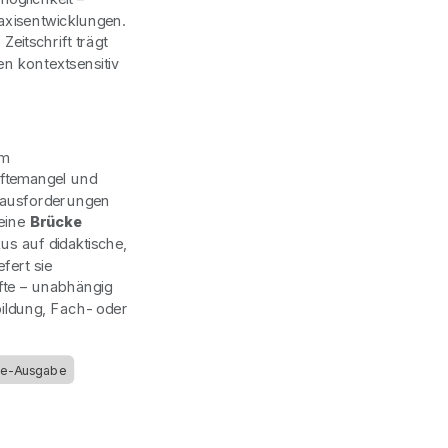
raxisentwicklungen.
eitschrift trägt
n kontextsensitiv
im
äftemangel und
erausforderungen
eine
Brücke
kus auf didaktische,
fert sie
fte – unabhängig
ildung, Fach- oder
ne-Ausgabe