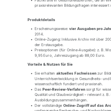
Fachkräfte in Gesundheitsberufen, die an ev
praxisrelevanten Bildungsfragen interessiert 
Produktdetails
Erscheinungsweise:
vier Ausgaben pro Jah
2014.
Online-Zugang: Inklusive Archiv mit über 200
der Erstausgabe.
Preisoptionen (für Online-Ausgabe): z. B. 
9,95 Euro, Jahreszugang ab 88,00 Euro.
Vorteile & Nutzen für Sie
Sie erhalten
aktuelles Fachwissen
zur Bil
Unterrichtsentwicklung in Gesundheits- und 
wissenschaftlich fundiert und praxisnah.
Das
Peer-Review-Verfahren
sorgt für wiss
Qualität und Glaubwürdigkeit – relevant z. B
Ausbildungszusammenhängen.
Der vollständige
Online-Zugriff auf das Ar
umfangreiche Recherche- und Nachschlagem