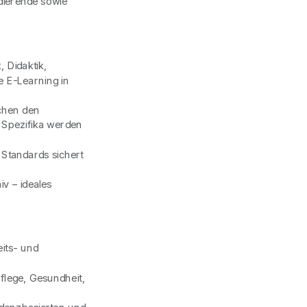
udierende sowie
 Didaktik,
e E-Learning in
schen den
Spezifika werden
Standards sichert
v – ideales
its- und
flege, Gesundheit,