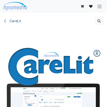
Zum Inhalt springen
CareLit