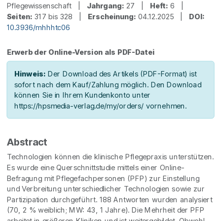
Pflegewissenschaft |
Jahrgang:
27 |
Heft:
6 |
Seiten:
317 bis 328 |
Erscheinung:
04.12.2025 |
DOI:
10.3936/mhhhtc06
Erwerb der Online-Version als PDF-Datei
Hinweis:
Der Download des Artikels (PDF-Format) ist
sofort nach dem Kauf/Zahlung möglich. Den Download
können Sie in Ihrem Kundenkonto unter
https://hpsmedia-verlag.de/my/orders/ vornehmen.
Abstract
Technologien können die klinische Pflegepraxis unterstützen.
Es wurde eine Querschnittstudie mittels einer Online-
Befragung mit Pflegefachpersonen (PFP) zur Einstellung
und Verbreitung unterschiedlicher Technologien sowie zur
Partizipation durchgeführt. 188 Antworten wurden analysiert
(70, 2 % weiblich; MW: 43, 1 Jahre). Die Mehrheit der PFP
arbeitet in größeren Kliniken und ist weitergebildet. Obwohl