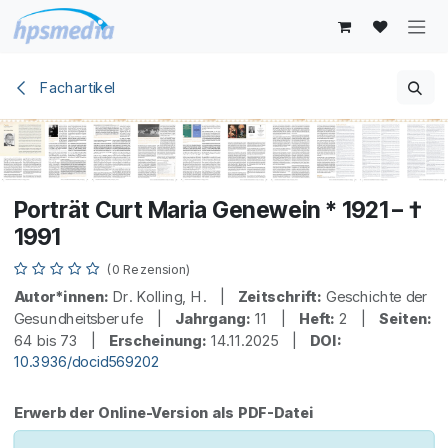
Zum Inhalt springen
Fachartikel
Porträt Curt Maria Genewein * 1921 – †
1991
(0 Rezension)
Autor*innen:
Dr. Kolling, H. |
Zeitschrift:
Geschichte der
Gesundheitsberufe |
Jahrgang:
11 |
Heft:
2 |
Seiten:
64 bis 73 |
Erscheinung:
14.11.2025 |
DOI:
10.3936/docid569202
Erwerb der Online-Version als PDF-Datei