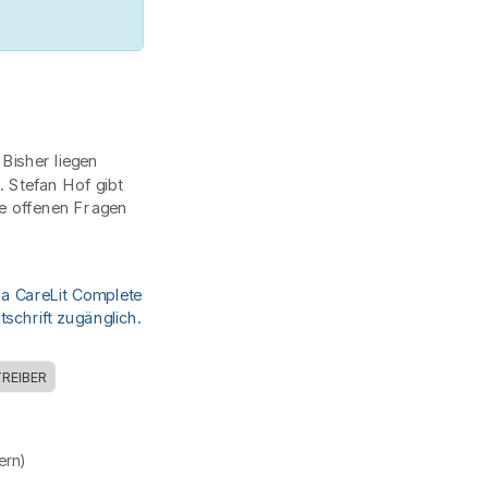
Bisher liegen
. Stefan Hof gibt
ie offenen Fragen
ia CareLit Complete
schrift zugänglich.
REIBER
uern)