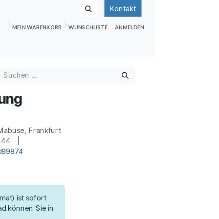
Kontakt
MEIN WARENKORB
WUNSCHLISTE
ANMELDEN
nden
Shop
Hilfe
Jobs
ung
Mabuse, Frankfurt
s 44 |
id99874
at) ist sofort
d können Sie in