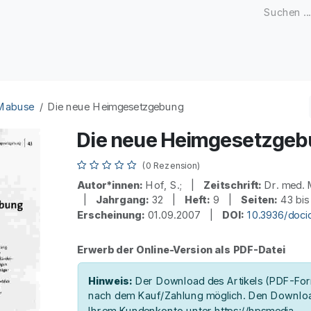
Zeitschriften
Open Access
Kongresse
Firmenku
 Mabuse
Die neue Heimgesetzgebung
Die neue Heimgesetzgeb
(0 Rezension)
Autor*innen:
Hof, S.; |
Zeitschrift:
Dr. med. 
|
Jahrgang:
32 |
Heft:
9 |
Seiten:
43 bi
Erscheinung:
01.09.2007 |
DOI:
10.3936/doc
Erwerb der Online-Version als PDF-Datei
Hinweis:
Der Download des Artikels (PDF-Form
nach dem Kauf/Zahlung möglich. Den Downloa
Ihrem Kundenkonto unter https://hpsmedia-