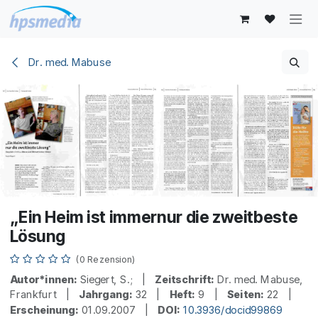
Zum Inhalt springen
Dr. med. Mabuse
„Ein Heim ist immernur die zweitbeste
Lösung
(0 Rezension)
Autor*innen:
Siegert, S.; |
Zeitschrift:
Dr. med. Mabuse,
Frankfurt |
Jahrgang:
32 |
Heft:
9 |
Seiten:
22 |
Erscheinung:
01.09.2007 |
DOI:
10.3936/docid99869