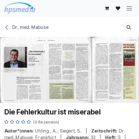
Zum Inhalt springen
Dr. med. Mabuse
Die Fehlerkultur ist miserabel
(0 Rezension)
Autor*innen:
Uhling , A.; Siegert, S. |
Zeitschrift:
Dr.
med. Mabuse, Frankfurt |
Jahrgang:
32 |
Heft:
5 |