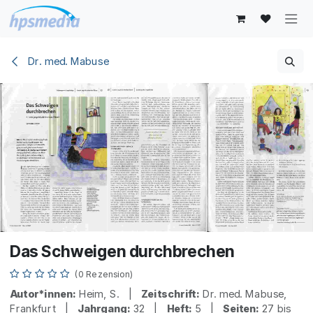
Zum Inhalt springen
Dr. med. Mabuse
Das Schweigen durchbrechen
(0 Rezension)
Autor*innen:
Heim, S. |
Zeitschrift:
Dr. med. Mabuse,
Frankfurt |
Jahrgang:
32 |
Heft:
5 |
Seiten:
27 bis