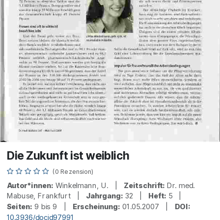
Die Zukunft ist weiblich
(0 Rezension)
Autor*innen:
Winkelmann, U. |
Zeitschrift:
Dr. med.
Mabuse, Frankfurt |
Jahrgang:
32 |
Heft:
5 |
Seiten:
9 bis 9 |
Erscheinung:
01.05.2007 |
DOI:
10.3936/docid97991