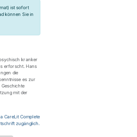
at) ist sofort
d können Sie in
psychisch kranker
s erforscht. Hans
ungen die
enntnisse es zur
e Geschichte
tzung mit der
ia CareLit Complete
schrift zugänglich.