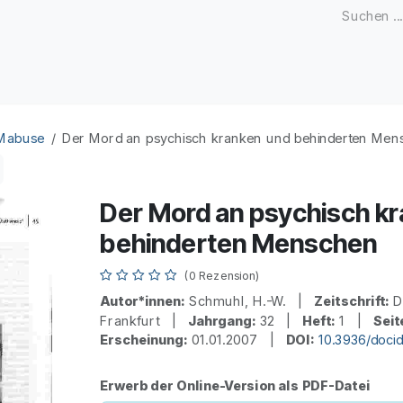
Zeitschriften
Open Access
Kongresse
Firmenku
 Mabuse
Der Mord an psychisch kranken und behinderten Men
Der Mord an psychisch k
behinderten Menschen
(0 Rezension)
Autor*innen:
Schmuhl, H.-W. |
Zeitschrift:
D
Frankfurt |
Jahrgang:
32 |
Heft:
1 |
Seit
Erscheinung:
01.01.2007 |
DOI:
10.3936/doci
Erwerb der Online-Version als PDF-Datei