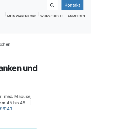
Kontakt
MEIN WARENKORB
WUNSCHLISTE
ANMELDEN
nden
Shop
Hilfe
Jobs
schen
ranken und
r. med. Mabuse,
en:
45 bis 48 |
d96143