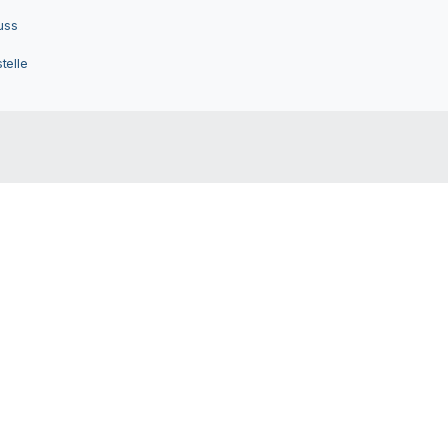
uss
telle