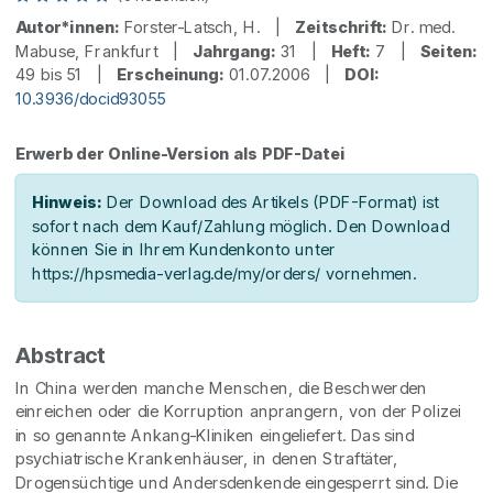
Autor*innen:
Forster-Latsch, H. |
Zeitschrift:
Dr. med.
Mabuse, Frankfurt |
Jahrgang:
31 |
Heft:
7 |
Seiten:
49 bis 51 |
Erscheinung:
01.07.2006 |
DOI:
10.3936/docid93055
Erwerb der Online-Version als PDF-Datei
Hinweis:
Der Download des Artikels (PDF-Format) ist
sofort nach dem Kauf/Zahlung möglich. Den Download
können Sie in Ihrem Kundenkonto unter
https://hpsmedia-verlag.de/my/orders/ vornehmen.
Abstract
In China werden manche Menschen, die Beschwerden
einreichen oder die Korruption anprangern, von der Polizei
in so genannte Ankang-Kliniken eingeliefert. Das sind
psychiatrische Krankenhäuser, in denen Straftäter,
Drogensüchtige und Andersdenkende eingesperrt sind. Die