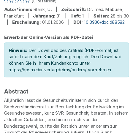
(0 Rezension)
Autor*innen:
Blank, U. |
Zeitschrift:
Dr. med. Mabuse,
Frankfurt |
Jahrgang:
31 |
Heft:
1 |
Seiten:
28 bis 30
|
Erscheinung:
01.01.2006 |
DOI:
10.3936/docid88582
Erwerb der Online-Version als PDF-Datei
Hinweis:
Der Download des Artikels (PDF-Format) ist
sofort nach dem Kauf/Zahlung möglich. Den Download
können Sie in Ihrem Kundenkonto unter
https://hpsmedia-verlag.de/my/orders/ vornehmen.
Abstract
Alljährlich lässt die Gesundheitsministerin sich durch den
Sachverständigenrat zur Begutachtung der Entwicklung im
Gesundheitswesen, kurz SVR Gesundheit, beraten. In seinem
aktuellen Gutachten, erschienen noch vor der
Bundestagswahl, durfte der Rat sich unter anderem zur
Zukunft der Pflegeversicherung äußern. Ulrich Blank