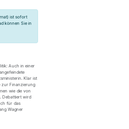
at) ist sofort
d können Sie in
tik: Auch in einer
 angefeindete
inisterin. Klar ist
 zur Finanzierung
men wie die von
Debattiert wird
och für das
gang Wagner