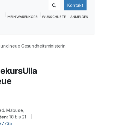
Kontakt
MEIN WARENKORB
WUNSCHLISTE
ANMELDEN
nden
Shop
Hilfe
Jobs
e und neue Gesundheitsministerin
ekursUlla
eue
ed. Mabuse,
ten:
18 bis 21 |
d87735