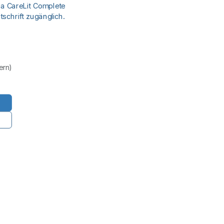
ia CareLit Complete
schrift zugänglich.
uern)