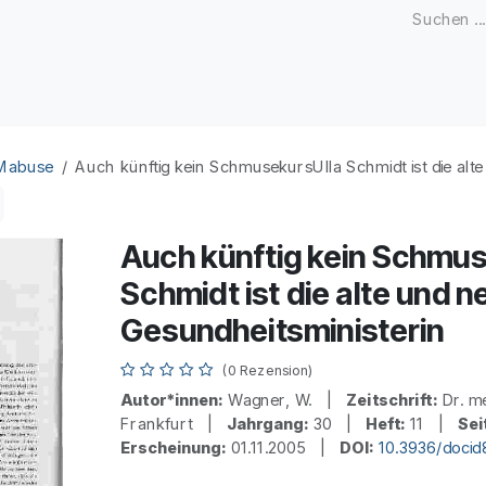
Zeitschriften
Open Access
Kongresse
Firmenku
 Mabuse
Auch künftig kein SchmusekursUlla Schmidt ist die alt
Auch künftig kein Schmus
Schmidt ist die alte und n
Gesundheitsministerin
(0 Rezension)
Autor*innen:
Wagner, W. |
Zeitschrift:
Dr. m
Frankfurt |
Jahrgang:
30 |
Heft:
11 |
Sei
Erscheinung:
01.11.2005 |
DOI:
10.3936/doci