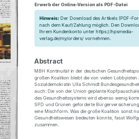
Erwerb der Online-Version als PDF-Datei
Hinweis:
Der Download des Artikels (PDF-Form
nach dem Kauf/Zahlung möglich. Den Downloa
Ihrem Kundenkonto unter https://hpsmedia-
verlag.de/my/orders/ vornehmen.
Abstract
MBH Kontinuität in der deutschen Gesundheitspoli
großen Koalition bleibt die von vielen Lobbyisten
Sozialdemokratin Ulla Schmidt Bundesgesundheitsm
auch: Die von der Union geplante Kopfpauschale
des Gesundheitssystems wird ebenso wenig kom
SPD und Grünen geforderte Bürgerversicherung. 
eine Mischform. Was die große Koalition sonst n
Gesundheitswesen bedeuten könnte, fasst Wolf
zusammen.