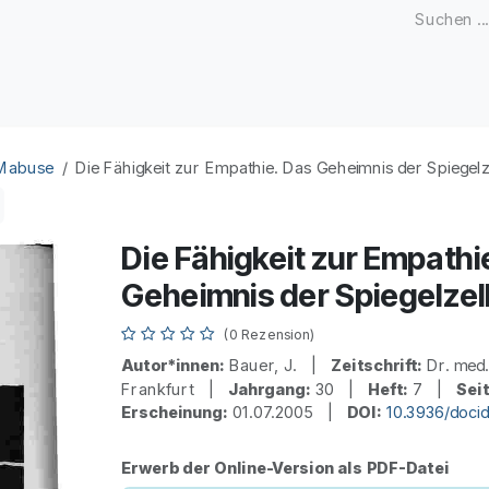
Zeitschriften
Open Access
Kongresse
Firmenku
 Mabuse
Die Fähigkeit zur Empathie. Das Geheimnis der Spiegelz
Die Fähigkeit zur Empathi
Geheimnis der Spiegelzel
(0 Rezension)
Autor*innen:
Bauer, J. |
Zeitschrift:
Dr. med
Frankfurt |
Jahrgang:
30 |
Heft:
7 |
Sei
Erscheinung:
01.07.2005 |
DOI:
10.3936/doci
Erwerb der Online-Version als PDF-Datei