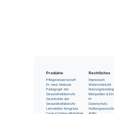
Produkte
Rechtliches
Pflegewissenschaft
Impressum
Dr. med. Mabuse
Widerrufsrecht
Pädagogik der
Nutzungsbedin
Gesundheitsberufe
Bildquellen & Ei
Geschichte der
KI
Gesundheitsberufe
Datenschutz
Lernwelten Kongress
Haftungsausschl
CareLit Online-Bibliothek
AGBs