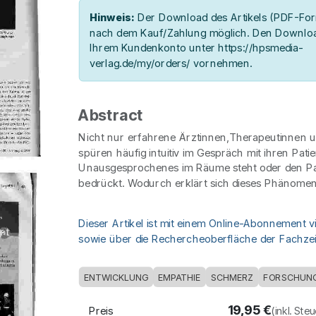
Hinweis:
Der Download des Artikels (PDF-Form
nach dem Kauf/Zahlung möglich. Den Downloa
Ihrem Kundenkonto unter https://hpsmedia-
verlag.de/my/orders/ vornehmen.
Abstract
Nicht nur erfahrene Ärztinnen,Therapeutinnen 
spüren häufig intuitiv im Gespräch mit ihren Pat
Unausgesprochenes im Räume steht oder den Pa
bedrückt. Wodurch erklärt sich dieses Phänome
Dieser Artikel ist mit einem Online-Abonnement v
sowie über die Rechercheoberfläche der Fachzeit
ENTWICKLUNG
EMPATHIE
SCHMERZ
FORSCHUN
19,95
€
Preis
(inkl. Ste