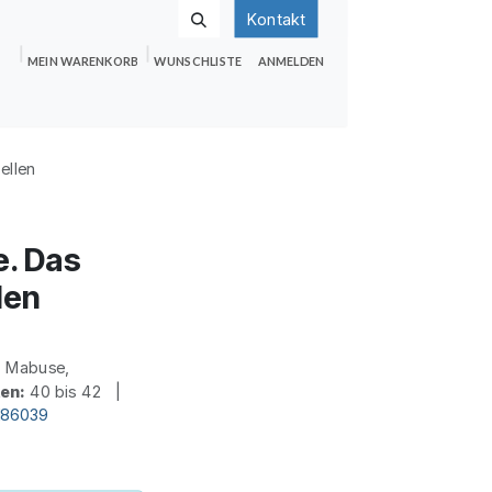
Kontakt
MEIN WARENKORB
WUNSCHLISTE
ANMELDEN
nden
Shop
Hilfe
Jobs
ellen
e. Das
len
. Mabuse,
ten:
40 bis 42 |
d86039