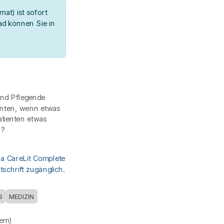
at) ist sofort
d können Sie in
und Pflegende
ienten, wenn etwas
tienten etwas
n?
ia CareLit Complete
schrift zugänglich.
G
MEDIZIN
uern)