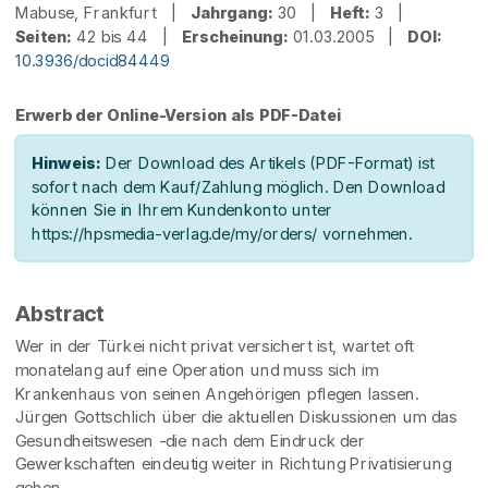
Mabuse, Frankfurt |
Jahrgang:
30 |
Heft:
3 |
Seiten:
42 bis 44 |
Erscheinung:
01.03.2005 |
DOI:
10.3936/docid84449
Erwerb der Online-Version als PDF-Datei
Hinweis:
Der Download des Artikels (PDF-Format) ist
sofort nach dem Kauf/Zahlung möglich. Den Download
können Sie in Ihrem Kundenkonto unter
https://hpsmedia-verlag.de/my/orders/ vornehmen.
Abstract
Wer in der Türkei nicht privat versichert ist, wartet oft
monatelang auf eine Operation und muss sich im
Krankenhaus von seinen Angehörigen pflegen lassen.
Jürgen Gottschlich über die aktuellen Diskussionen um das
Gesundheitswesen -die nach dem Eindruck der
Gewerkschaften eindeutig weiter in Richtung Privatisierung
gehen.