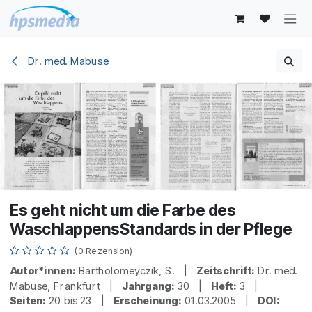
Zum Inhalt springen
Dr. med. Mabuse
Es geht nicht um die Farbe des
WaschlappensStandards in der Pflege
(0 Rezension)
Autor*innen:
Bartholomeyczik, S. |
Zeitschrift:
Dr. med.
Mabuse, Frankfurt |
Jahrgang:
30 |
Heft:
3 |
Seiten:
20 bis 23 |
Erscheinung:
01.03.2005 |
DOI: