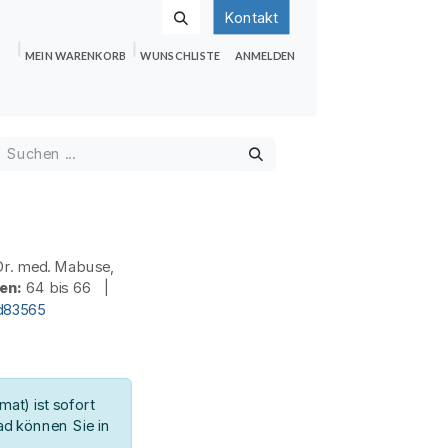
Kontakt
MEIN WARENKORB
WUNSCHLISTE
ANMELDEN
nden
Shop
Hilfe
Jobs
r. med. Mabuse,
en:
64 bis 66 |
d83565
at) ist sofort
d können Sie in