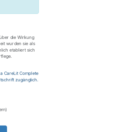
 über die Wirkung
it wurden sie als
ch etabliert sich
flege.
ia CareLit Complete
schrift zugänglich.
uern)