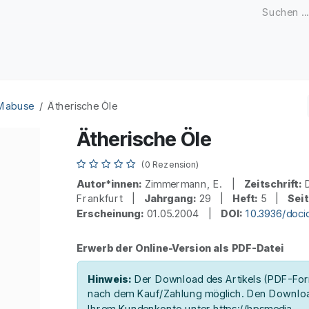
Zeitschriften
Open Access
Kongresse
Firmenku
 Mabuse
Ätherische Öle
Ätherische Öle
(0 Rezension)
Autor*innen:
Zimmermann, E. |
Zeitschrift:
D
Frankfurt |
Jahrgang:
29 |
Heft:
5 |
Seit
Erscheinung:
01.05.2004 |
DOI:
10.3936/doci
Erwerb der Online-Version als PDF-Datei
Hinweis:
Der Download des Artikels (PDF-Form
nach dem Kauf/Zahlung möglich. Den Downloa
Ihrem Kundenkonto unter https://hpsmedia-