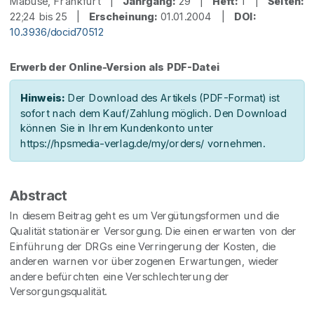
Mabuse, Frankfurt |
Jahrgang:
29 |
Heft:
1 |
Seiten:
22;24 bis 25 |
Erscheinung:
01.01.2004 |
DOI:
10.3936/docid70512
Erwerb der Online-Version als PDF-Datei
Hinweis:
Der Download des Artikels (PDF-Format) ist
sofort nach dem Kauf/Zahlung möglich. Den Download
können Sie in Ihrem Kundenkonto unter
https://hpsmedia-verlag.de/my/orders/ vornehmen.
Abstract
In diesem Beitrag geht es um Vergütungsformen und die
Qualität stationärer Versorgung. Die einen erwarten von der
Einführung der DRGs eine Verringerung der Kosten, die
anderen warnen vor überzogenen Erwartungen, wieder
andere befürchten eine Verschlechterung der
Versorgungsqualität.