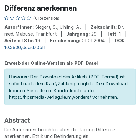
Differenz anerkennen
(0 Rezension)
Autor*innen:
Siegert, S.; Uhling, A. |
Zeitschrift:
Dr.
med. Mabuse, Frankfurt |
Jahrgang:
29 |
Heft:
1 |
Seiten:
18 bis 19 |
Erscheinung:
01.01.2004 |
DOI:
10.3936/docid70511
Erwerb der Online-Version als PDF-Datei
Hinweis:
Der Download des Artikels (PDF-Format) ist
sofort nach dem Kauf/Zahlung möglich. Den Download
können Sie in Ihrem Kundenkonto unter
https://hpsmedia-verlag.de/my/orders/ vornehmen.
Abstract
Die Autorinnen berichten über die Tagung Differenz
anerkennen. Ethik und Behinderung ein