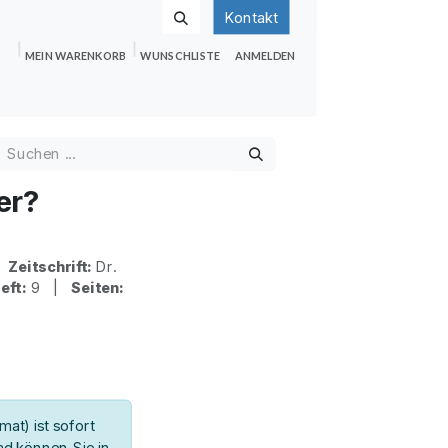
Kontakt
MEIN WARENKORB
WUNSCHLISTE
ANMELDEN
nden
Shop
Hilfe
Jobs
er?
 |
Zeitschrift:
Dr.
eft:
9 |
Seiten:
at) ist sofort
d können Sie in