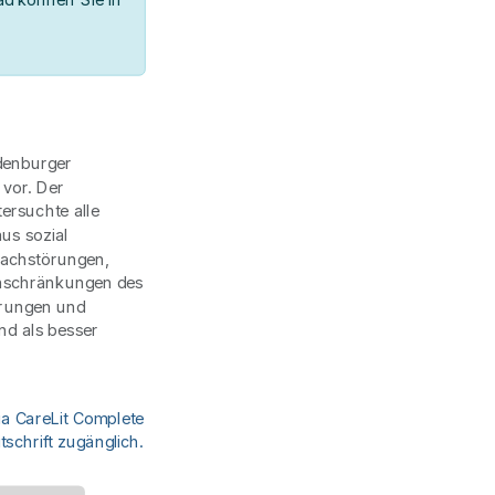
ndenburger
 vor. Der
ersuchte alle
aus sozial
rachstörungen,
Einschränkungen des
rungen und
nd als besser
ia CareLit Complete
schrift zugänglich.