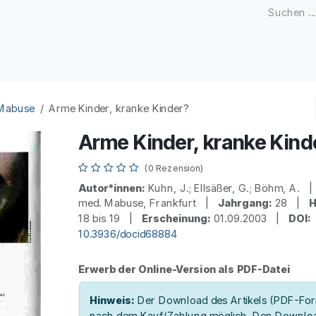
Zeitschriften
Open Access
Kongresse
Firmenku
 Mabuse
Arme Kinder, kranke Kinder?
Arme Kinder, kranke Kind
(0 Rezension)
Autor*innen:
Kuhn, J.; Ellsäßer, G.; Böhm, A.
med. Mabuse, Frankfurt |
Jahrgang:
28 |
H
18 bis 19 |
Erscheinung:
01.09.2003 |
DOI:
10.3936/docid68884
Erwerb der Online-Version als PDF-Datei
Hinweis:
Der Download des Artikels (PDF-Form
nach dem Kauf/Zahlung möglich. Den Downloa