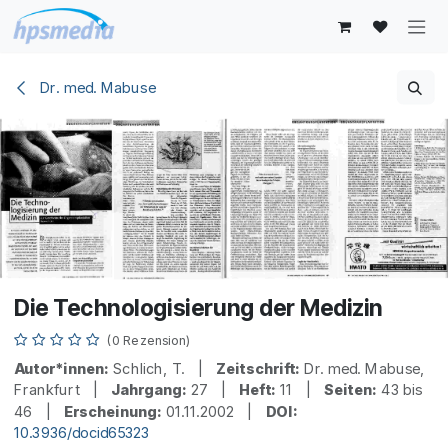
Zum Inhalt springen
Dr. med. Mabuse
Die Technologisierung der Medizin
(0 Rezension)
Autor*innen:
Schlich, T. |
Zeitschrift:
Dr. med. Mabuse,
Frankfurt |
Jahrgang:
27 |
Heft:
11 |
Seiten:
43 bis
46 |
Erscheinung:
01.11.2002 |
DOI:
10.3936/docid65323