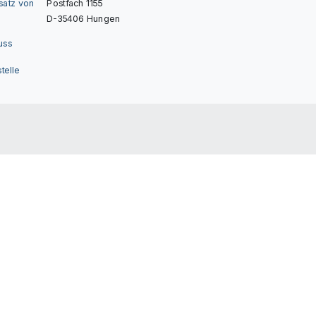
nsatz von
Postfach 1155
D-35406 Hungen
uss
telle