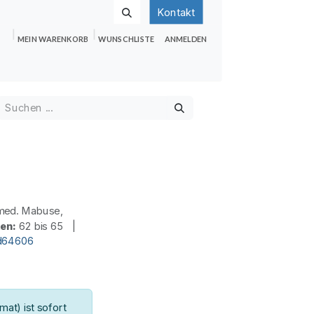
Kontakt
MEIN WARENKORB
WUNSCHLISTE
ANMELDEN
nden
Shop
Hilfe
Jobs
med. Mabuse,
ten:
62 bis 65 |
id64606
at) ist sofort