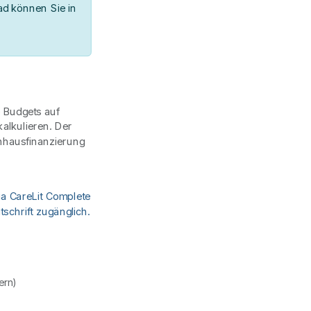
d können Sie in
 Budgets auf
alkulieren. Der
nhausfinanzierung
ia CareLit Complete
schrift zugänglich.
uern)