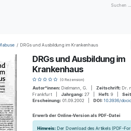
Zeitschriften
Open Access
Kongresse
Firmenku
 Mabuse
DRGs und Ausbildung im Krankenhaus
DRGs und Ausbildung im
Krankenhaus
(0 Rezension)
Autor*innen:
Dielmann, G. |
Zeitschrift:
Dr. 
Frankfurt |
Jahrgang:
27 |
Heft:
9 |
Sei
Erscheinung:
01.09.2002 |
DOI:
10.3936/doc
Erwerb der Online-Version als PDF-Datei
Hinweis:
Der Download des Artikels (PDF-Form