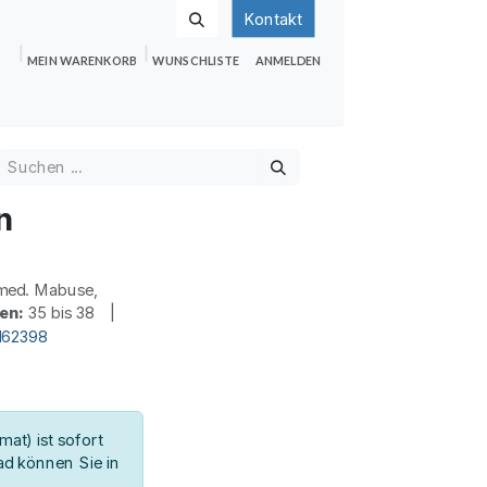
Kontakt
MEIN WARENKORB
WUNSCHLISTE
ANMELDEN
nden
Shop
Hilfe
Jobs
n
med. Mabuse,
en:
35 bis 38 |
d62398
at) ist sofort
d können Sie in