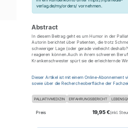
verlag.de/my/orders/ vornehmen.
Abstract
In diesem Beitrag geht es um Humor in der Palliat
Autorin berichtet über Patienten, die trotz Sch
schwieriger Lage (oder gerade vielleicht deshal
reagieren können.Auch in ihrem schweren Beruf
Krankenschwester spürt sie die erleichternde W
Dieser Artikel ist mit einem Online-Abonnement v
sowie über die Rechercheoberfläche der Fachzeit
PALLIATIVMEDIZIN
ERFAHRUNGSBERICHT
LEBENSQ
19,95
€
Preis
(inkl. Ste