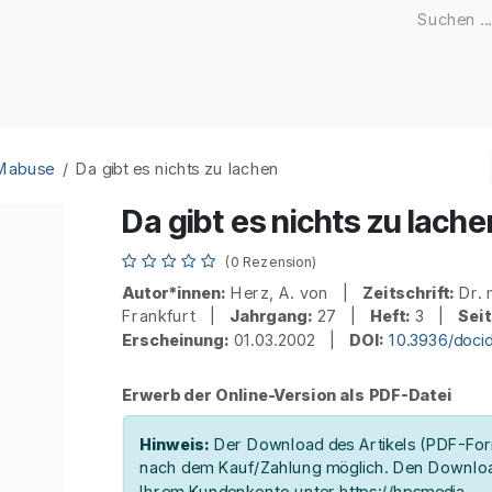
Zeitschriften
Open Access
Kongresse
Firmenku
 Mabuse
Da gibt es nichts zu lachen
Da gibt es nichts zu lache
(0 Rezension)
Autor*innen:
Herz, A. von |
Zeitschrift:
Dr. 
Frankfurt |
Jahrgang:
27 |
Heft:
3 |
Seit
Erscheinung:
01.03.2002 |
DOI:
10.3936/doci
Erwerb der Online-Version als PDF-Datei
Hinweis:
Der Download des Artikels (PDF-Form
nach dem Kauf/Zahlung möglich. Den Downloa
Ihrem Kundenkonto unter https://hpsmedia-