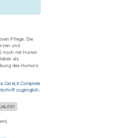
iven Pflege. Die
merzen und
b?) noch mit Humor
leben als
irkung des Humors.
ia CareLit Complete
schrift zugänglich.
UALITÄT
uern)