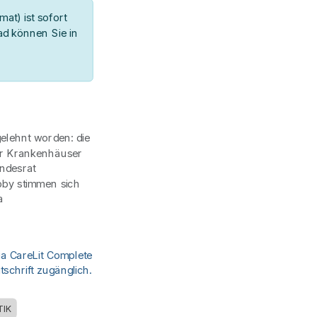
at) ist sofort
d können Sie in
gelehnt worden: die
ür Krankenhäuser
undesrat
obby stimmen sich
a
ia CareLit Complete
schrift zugänglich.
TIK