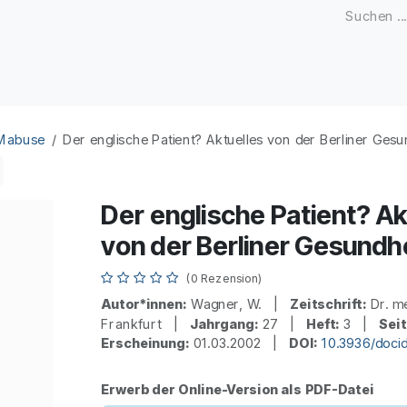
Zeitschriften
Open Access
Kongresse
Firmenku
 Mabuse
Der englische Patient? Aktuelles von der Berliner Gesun
Der englische Patient? Ak
von der Berliner Gesundhe
(0 Rezension)
Autor*innen:
Wagner, W. |
Zeitschrift:
Dr. m
Frankfurt |
Jahrgang:
27 |
Heft:
3 |
Seit
Erscheinung:
01.03.2002 |
DOI:
10.3936/doci
Erwerb der Online-Version als PDF-Datei