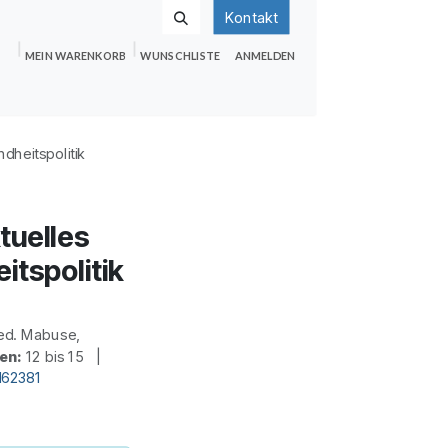
Kontakt
MEIN WARENKORB
WUNSCHLISTE
ANMELDEN
nden
Shop
Hilfe
Jobs
dheitspolitik
tuelles
itspolitik
ed. Mabuse,
en:
12 bis 15 |
d62381