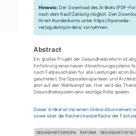
Hinweis:
Der Download des Artikels (PDF-Form
nach dem Kauf/Zahlung möglich. Den Downloa
Ihrem Kundenkonto unter https://hpsmedia-
verlag.de/my/orders/ vornehmen.
Abstract
Ein großes Projekt der Gesundheitsreform ist ab
Einführung eines neuen Abrechnungssystems f
nach Fallpauschalen für alle Leistungen ist im B
gescheitert. Die Oppositionsparteien und Ärztel
jetzt auf den Wahlkampf ein. Hier wird das Them
Gesundheitssystem eine wichtige Rolle spielen.
Dieser Artikel ist mit einem Online-Abonnement v
sowie über die Rechercheoberfläche der Fachzeit
GESUNDHEITSWESEN
REFORM
GESUNDHEITSPOLI