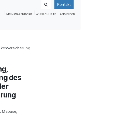
Kontakt
MEIN WARENKORB
WUNSCHLISTE
ANMELDEN
nden
Shop
Hilfe
Jobs
ankenversicherung
ng,
ung des
der
erung
. Mabuse,