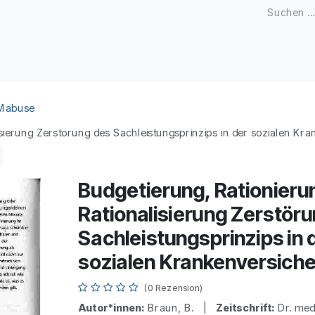
Zeitschriften
Open Access
Kongresse
Firmenku
 Mabuse
isierung Zerstörung des Sachleistungsprinzips in der sozialen Kr
Budgetierung, Rationieru
Rationalisierung Zerstör
Sachleistungsprinzips in 
sozialen Krankenversich
(0 Rezension)
Autor*innen:
Braun, B. |
Zeitschrift:
Dr. med