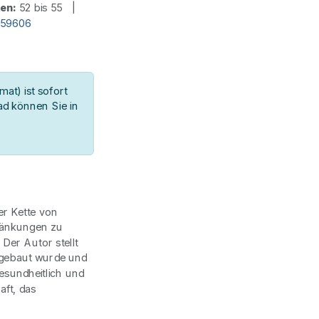
ten:
52 bis 55 |
d59606
at) ist sofort
d können Sie in
er Kette von
ränkungen zu
Der Autor stellt
bgebaut wurde und
esundheitlich und
aft, das