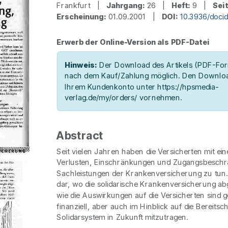
Frankfurt |
Jahrgang:
26 |
Heft:
9 |
Sei
Erscheinung:
01.09.2001 |
DOI:
10.3936/doci
Erwerb der Online-Version als PDF-Datei
Hinweis:
Der Download des Artikels (PDF-Form
nach dem Kauf/Zahlung möglich. Den Downloa
Ihrem Kundenkonto unter https://hpsmedia-
verlag.de/my/orders/ vornehmen.
Abstract
Seit vielen Jahren haben die Versicherten mit ein
Verlusten, Einschränkungen und Zugangsbesch
Sachleistungen der Krankenversicherung zu tun. 
dar, wo die solidarische Krankenversicherung a
wie die Auswirkungen auf die Versicherten sind g
finanziell, aber auch im Hinblick auf die Bereitsch
Solidarsystem in Zukunft mitzutragen.