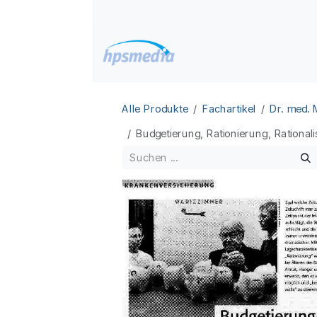
Zum Inhalt springen
Home
Datenbanken
Alle Produkte
Fachartikel
Dr. med.
Budgetierung, Rationierung, Rational