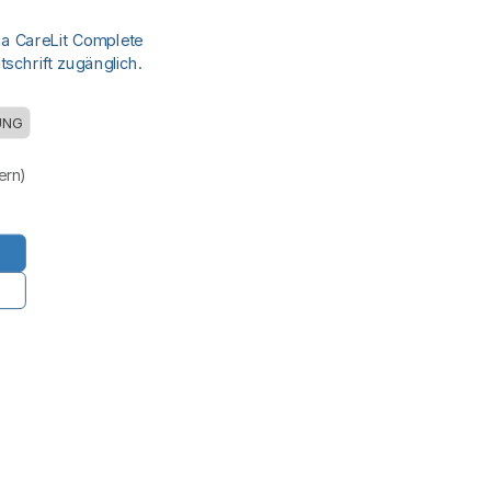
ia CareLit Complete
schrift zugänglich.
UNG
uern)