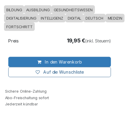
BILDUNG
AUSBILDUNG
GESUNDHEITSWESEN
DIGITALISIERUNG
INTELLIGENZ
DIGITAL
DEUTSCH
MEDIZIN
FORTSCHRITT
19,95
€
Preis
(inkl. Steuern)
In den Warenkorb
Auf die Wunschliste
Sichere Online-Zahlung
Abo-Freischaltung sofort
Jederzeit kündbar