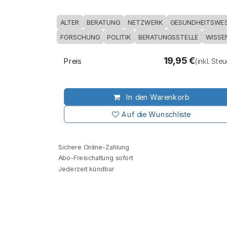
ALTER
BERATUNG
NETZWERK
GESUNDHEITSWE
FORSCHUNG
POLITIK
BERATUNGSSTELLE
WISSE
19,95
€
Preis
(inkl. Ste
In den Warenkorb
Auf die Wunschliste
Sichere Online-Zahlung
Abo-Freischaltung sofort
Jederzeit kündbar