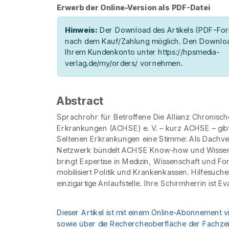
Erwerb der Online-Version als PDF-Datei
Hinweis:
Der Download des Artikels (PDF-Form
nach dem Kauf/Zahlung möglich. Den Downloa
Ihrem Kundenkonto unter https://hpsmedia-
verlag.de/my/orders/ vornehmen.
Abstract
Sprachrohr für Betroffene Die Allianz Chronisch
Erkrankungen (ACHSE) e. V. – kurz ACHSE – gib
Seltenen Erkrankungen eine Stimme: Als Dachv
Netzwerk bündelt ACHSE Know-how und Wissen 
bringt Expertise in Medizin, Wissenschaft und Fo
mobilisiert Politik und Krankenkassen. Hilfesuche
einzigartige Anlaufstelle. Ihre Schirmherrin ist Ev
Dieser Artikel ist mit einem Online-Abonnement v
sowie über die Rechercheoberfläche der Fachzeit