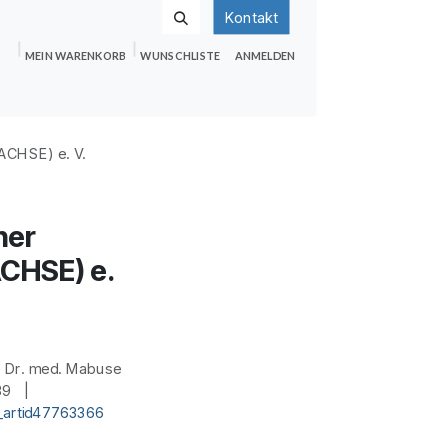
Kontakt
MEIN WARENKORB
WUNSCHLISTE
ANMELDEN
nden
Shop
Hilfe
Jobs
ACHSE) e. V.
her
ACHSE) e.
:
Dr. med. Mabuse
 39 |
_artid47763366