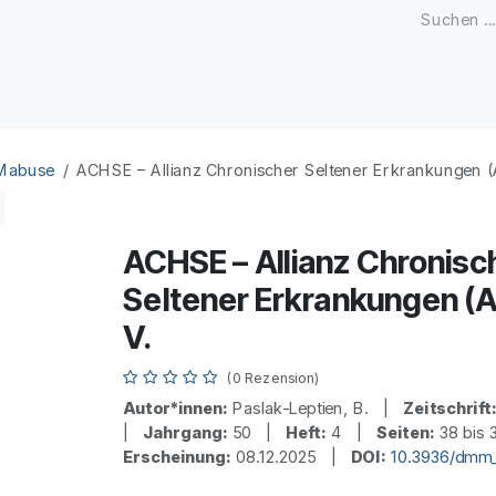
Zeitschriften
Open Access
Kongresse
Firmenku
 Mabuse
ACHSE – Allianz Chronischer Seltener Erkrankungen (
ACHSE – Allianz Chronisc
Seltener Erkrankungen (
V.
(0 Rezension)
Autor*innen:
Paslak-Leptien, B. |
Zeitschrift
|
Jahrgang:
50 |
Heft:
4 |
Seiten:
38 bis
Erscheinung:
08.12.2025 |
DOI:
10.3936/dmm