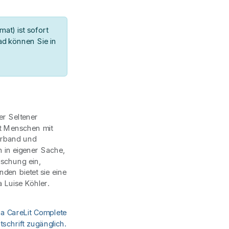
at) ist sofort
d können Sie in
er Seltener
t Menschen mit
erband und
in eigener Sache,
rschung ein,
nden bietet sie eine
a Luise Köhler.
ia CareLit Complete
schrift zugänglich.