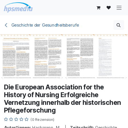
Zum Inhalt springen
Geschichte der Gesundheitsberufe
Die European Association for the
History of Nursing Erfolgreiche
Vernetzung innerhalb der historischen
Pflegeforschung
(0 Rezension)
Autor*innen:
Hackmann, M. |
Zeitschrift:
Geschichte