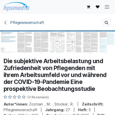
Zum Inhalt springen
Pflegewissenschaft
Die subjektive Arbeitsbelastung und
Zufriedenheit von Pflegenden mit
ihrem Arbeitsumfeld vor und während
der COVID-19-Pandemie Eine
prospektive Beobachtungsstudie
(0 Rezension)
Autor*innen:
Zozman , M. ; Stocker, R. |
Zeitschrift:
Pflegewissenschaft |
Jahrgang:
27 |
Heft:
5 |