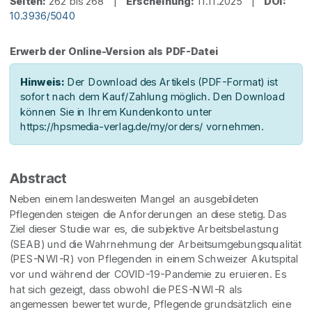
Seiten:
262 bis 268 |
Erscheinung:
11.11.2025 |
DOI:
10.3936/5040
Erwerb der Online-Version als PDF-Datei
Hinweis:
Der Download des Artikels (PDF-Format) ist
sofort nach dem Kauf/Zahlung möglich. Den Download
können Sie in Ihrem Kundenkonto unter
https://hpsmedia-verlag.de/my/orders/ vornehmen.
Abstract
Neben einem landesweiten Mangel an ausgebildeten
Pflegenden steigen die Anforderungen an diese stetig. Das
Ziel dieser Studie war es, die subjektive Arbeitsbelastung
(SEAB) und die Wahrnehmung der Arbeitsumgebungsqualität
(PES-NWI-R) von Pflegenden in einem Schweizer Akutspital
vor und während der COVID-19-Pandemie zu eruieren. Es
hat sich gezeigt, dass obwohl die PES-NWI-R als
angemessen bewertet wurde, Pflegende grundsätzlich eine