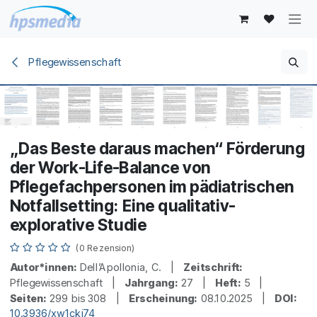
Zum Inhalt springen
Pflegewissenschaft
„Das Beste daraus machen“ Förderung
der Work-Life-Balance von
Pflegefachpersonen im pädiatrischen
Notfallsetting: Eine qualitativ-
explorative Studie
(0 Rezension)
Autor*innen:
Dell’Apollonia, C. |
Zeitschrift:
Pflegewissenschaft |
Jahrgang:
27 |
Heft:
5 |
Seiten:
299 bis 308 |
Erscheinung:
08.10.2025 |
DOI:
10.3936/xw1ckj74