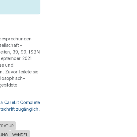
hbesprechungen
ellschaft –
eiten, 39, 99, ISBN
September 2021
se und
. Zuvor leitete sie
ilosophisch-
ebildete
ia CareLit Complete
schrift zugänglich.
TERATUR
UNG
WANDEL