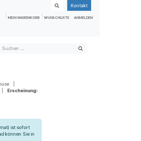
Kontakt
MEIN WARENKORB
WUNSCHLISTE
ANMELDEN
nden
Shop
Hilfe
Jobs
abuse |
2 |
Erscheinung:
at) ist sofort
d können Sie in