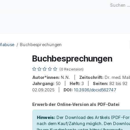
Zeitschriften
Open Access
Kongresse
Firmenku
 Mabuse
Buchbesprechungen
Buchbesprechungen
(0 Rezension)
Autor*innen:
N.N. |
Zeitschrift:
Dr. med. M
Jahrgang:
50 |
Heft:
3 |
Seiten:
82 bis 9
02.09.2025 |
DOI:
10.3936/docid562747
Erwerb der Online-Version als PDF-Datei
Hinweis:
Der Download des Artikels (PDF-Form
nach dem Kauf/Zahlung möglich. Den Downloa
Ihrem Kundenkonto unter https://hpsmedia-