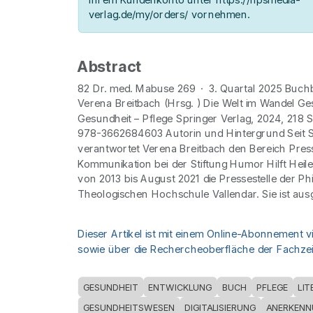
verlag.de/my/orders/ vornehmen.
Abstract
82 Dr. med. Mabuse 269 · 3. Quartal 2025 Buc
Verena Breitbach (Hrsg. ) Die Welt im Wandel Ges
Gesundheit – Pflege Springer Verlag, 2024, 218 S
978-3662684603 Autorin und Hintergrund Seit 
verantwortet Verena Breitbach den Bereich Pres
Kommunikation bei der Stiftung Humor Hilft Heilen
von 2013 bis August 2021 die Pressestelle der Ph
Theologischen Hochschule Vallendar. Sie ist ausg
Dieser Artikel ist mit einem Online-Abonnement v
sowie über die Rechercheoberfläche der Fachzeit
GESUNDHEIT
ENTWICKLUNG
BUCH
PFLEGE
LI
GESUNDHEITSWESEN
DIGITALISIERUNG
ANERKENN