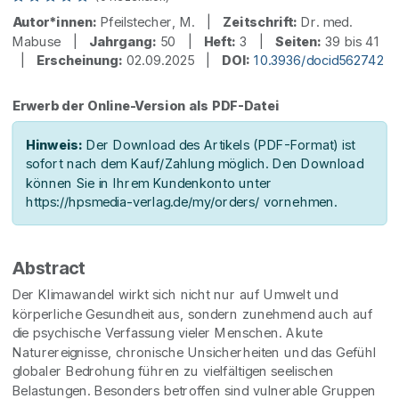
Autor*innen:
Pfeilstecher, M. |
Zeitschrift:
Dr. med.
Mabuse |
Jahrgang:
50 |
Heft:
3 |
Seiten:
39 bis 41
|
Erscheinung:
02.09.2025 |
DOI:
10.3936/docid562742
Erwerb der Online-Version als PDF-Datei
Hinweis:
Der Download des Artikels (PDF-Format) ist
sofort nach dem Kauf/Zahlung möglich. Den Download
können Sie in Ihrem Kundenkonto unter
https://hpsmedia-verlag.de/my/orders/ vornehmen.
Abstract
Der Klimawandel wirkt sich nicht nur auf Umwelt und
körperliche Gesundheit aus, sondern zunehmend auch auf
die psychische Verfassung vieler Menschen. Akute
Naturereignisse, chronische Unsicherheiten und das Gefühl
globaler Bedrohung führen zu vielfältigen seelischen
Belastungen. Besonders betroffen sind vulnerable Gruppen