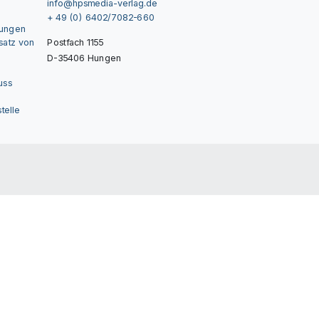
info@hpsmedia-verlag.de
+ 49 (0) 6402/7082-660
gungen
nsatz von
Postfach 1155
D-35406 Hungen
uss
telle