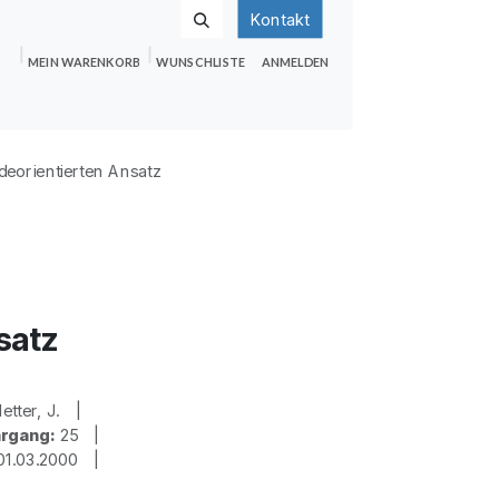
Kontakt
MEIN WARENKORB
WUNSCHLISTE
ANMELDEN
nden
Shop
Hilfe
Jobs
eorientierten Ansatz
satz
letter, J. |
rgang:
25 |
1.03.2000 |