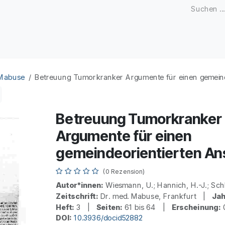
Zeitschriften
Open Access
Kongresse
Firmenku
 Mabuse
Betreuung Tumorkranker Argumente für einen gemeind
Betreuung Tumorkranker
Argumente für einen
gemeindeorientierten An
(0 Rezension)
Autor*innen:
Wiesmann, U.; Hannich, H.-J.; Sch
Zeitschrift:
Dr. med. Mabuse, Frankfurt |
Jah
Heft:
3 |
Seiten:
61 bis 64 |
Erscheinung:
0
DOI:
10.3936/docid52882