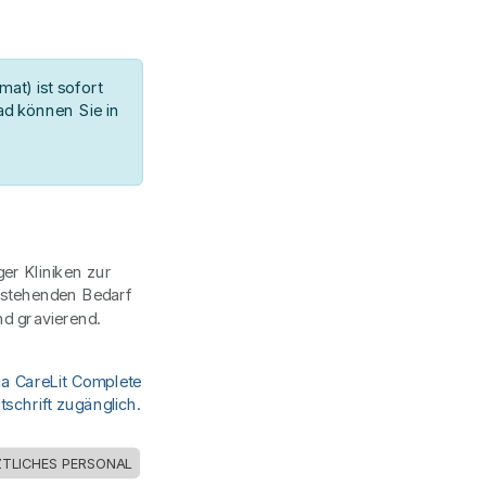
at) ist sofort
d können Sie in
er Kliniken zur
stehenden Bedarf
nd gravierend.
ia CareLit Complete
schrift zugänglich.
ZTLICHES PERSONAL