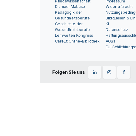
Pflegewissenschaft
Impressum
Dr. med. Mabuse
Widerrufsrecht
Pädagogik der
Nutzungsbedin
Gesundheitsberufe
Bildquellen & Ei
Geschichte der
KI
Gesundheitsberufe
Datenschutz
Lernwelten Kongress
Haftungsausschl
CareLit Online-Bibliothek
AGBs
EU-Schlichtungss
Folgen Sie uns