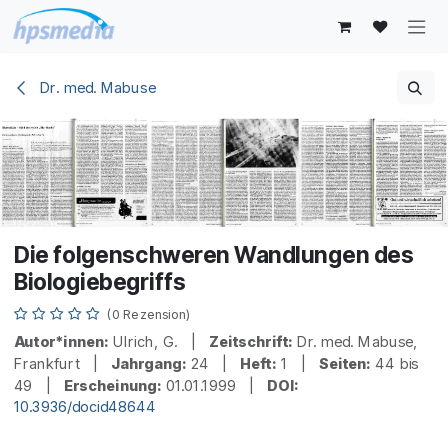
Zum Inhalt springen
Dr. med. Mabuse
Die folgenschweren Wandlungen des
Biologiebegriffs
(0 Rezension)
Autor*innen:
Ulrich, G. |
Zeitschrift:
Dr. med. Mabuse,
Frankfurt |
Jahrgang:
24 |
Heft:
1 |
Seiten:
44 bis
49 |
Erscheinung:
01.01.1999 |
DOI:
10.3936/docid48644