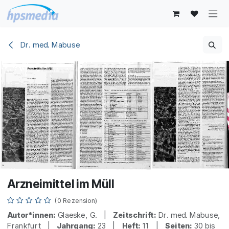
Zum Inhalt springen
Dr. med. Mabuse
Arzneimittel im Müll
(0 Rezension)
Autor*innen:
Glaeske, G. |
Zeitschrift:
Dr. med. Mabuse,
Frankfurt |
Jahrgang:
23 |
Heft:
11 |
Seiten:
30 bis