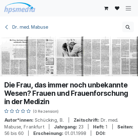
Zum Inhalt springen
Dr. med. Mabuse
Die Frau, das immer noch unbekannte
Wesen? Frauen und Frauenforschung
in der Medizin
(0 Rezension)
Autor*innen:
Schücking, B. |
Zeitschrift:
Dr. med.
Mabuse, Frankfurt |
Jahrgang:
23 |
Heft:
1 |
Seiten:
56 bis 60 |
Erscheinung:
01.01.1998 |
DOI: