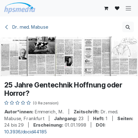
Zum Inhalt springen
Dr. med. Mabuse
25 Jahre Gentechnik Hoffnung oder
Horror?
(0 Rezension)
Autor*innen:
Emmerich, M. |
Zeitschrift:
Dr. med.
Mabuse, Frankfurt |
Jahrgang:
23 |
Heft:
1 |
Seiten:
24 bis 29 |
Erscheinung:
01.01.1998 |
DOI:
10.3936/docid44185