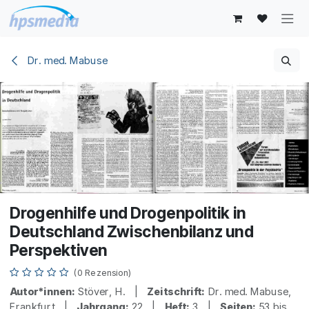
Zum Inhalt springen
Dr. med. Mabuse
Drogenhilfe und Drogenpolitik in
Deutschland Zwischenbilanz und
Perspektiven
(0 Rezension)
Autor*innen:
Stöver, H. |
Zeitschrift:
Dr. med. Mabuse,
Frankfurt |
Jahrgang:
22 |
Heft:
3 |
Seiten:
53 bis