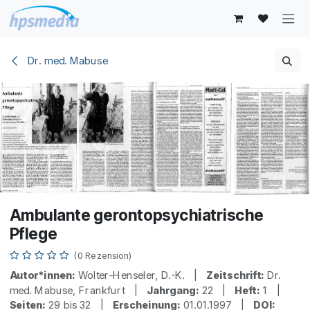
Zum Inhalt springen
Dr. med. Mabuse
Ambulante gerontopsychiatrische
Pflege
(0 Rezension)
Autor*innen:
Wolter-Henseler, D.-K. |
Zeitschrift:
Dr.
med. Mabuse, Frankfurt |
Jahrgang:
22 |
Heft:
1 |
Seiten:
29 bis 32 |
Erscheinung:
01.01.1997 |
DOI: