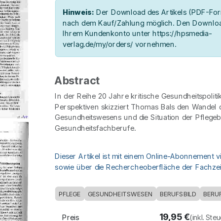
Hinweis:
Der Download des Artikels (PDF-Form
nach dem Kauf/Zahlung möglich. Den Downloa
Ihrem Kundenkonto unter https://hpsmedia-
verlag.de/my/orders/ vornehmen.
Abstract
In der Reihe 20 Jahre kritische Gesundheitspoliti
Perspektiven skizziert Thomas Bals den Wandel 
Gesundheitswesens und die Situation der Pflegebe
Gesundheitsfachberufe.
Dieser Artikel ist mit einem Online-Abonnement v
sowie über die Rechercheoberfläche der Fachzeit
PFLEGE
GESUNDHEITSWESEN
BERUFSBILD
BERU
19,95
€
Preis
(inkl. Ste