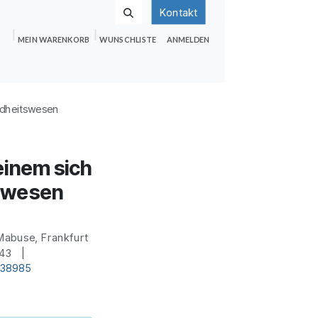
Kontakt
MEIN WARENKORB
WUNSCHLISTE
ANMELDEN
nden
Shop
Hilfe
Jobs
ndheitswesen
einem sich
swesen
Mabuse, Frankfurt
s 43 |
d38985