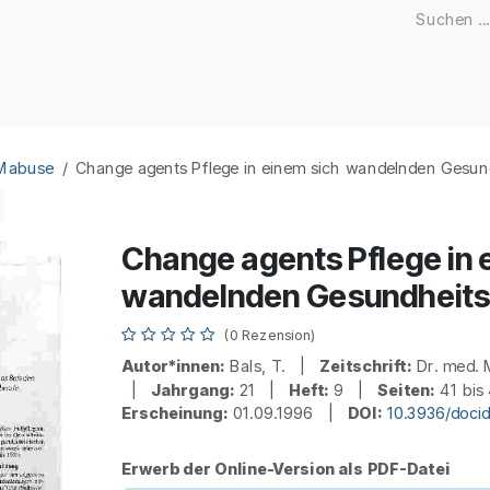
Zeitschriften
Open Access
Kongresse
Firmenku
 Mabuse
Change agents Pflege in einem sich wandelnden Gesu
Change agents Pflege in 
wandelnden Gesundheit
(0 Rezension)
Autor*innen:
Bals, T. |
Zeitschrift:
Dr. med. 
|
Jahrgang:
21 |
Heft:
9 |
Seiten:
41 bi
Erscheinung:
01.09.1996 |
DOI:
10.3936/doci
Erwerb der Online-Version als PDF-Datei