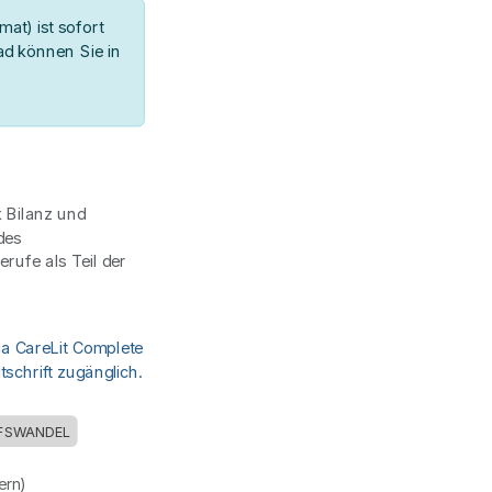
at) ist sofort
d können Sie in
k Bilanz und
des
rufe als Teil der
ia CareLit Complete
schrift zugänglich.
FSWANDEL
uern)