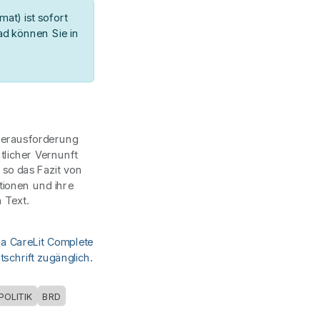
at) ist sofort
d können Sie in
 Herausforderung
tlicher Vernunft
 so das Fazit von
tionen und ihre
 Text.
ia CareLit Complete
schrift zugänglich.
POLITIK
BRD