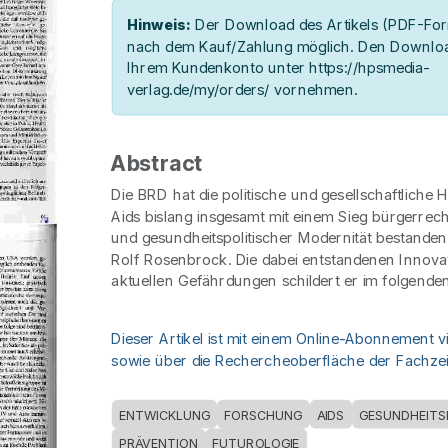
Hinweis:
Der Download des Artikels (PDF-Form
nach dem Kauf/Zahlung möglich. Den Downloa
Ihrem Kundenkonto unter https://hpsmedia-
verlag.de/my/orders/ vornehmen.
Abstract
Die BRD hat die politische und gesellschaftliche
Aids bislang insgesamt mit einem Sieg bürgerrech
und gesundheitspolitischer Modernität bestanden
Rolf Rosenbrock. Die dabei entstandenen Innova
aktuellen Gefährdungen schildert er im folgenden
Dieser Artikel ist mit einem Online-Abonnement v
sowie über die Rechercheoberfläche der Fachzeit
ENTWICKLUNG
FORSCHUNG
AIDS
GESUNDHEITS
PRÄVENTION
FUTUROLOGIE