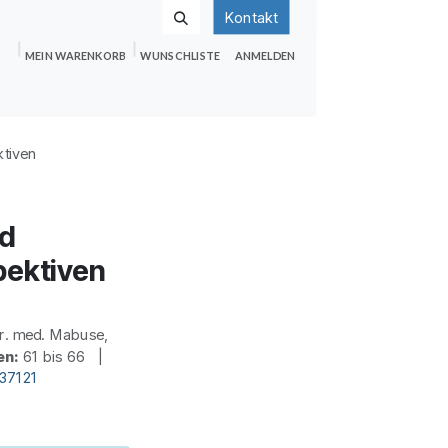
Kontakt
MEIN WARENKORB
WUNSCHLISTE
ANMELDEN
nden
Shop
Hilfe
Jobs
ktiven
nd
pektiven
. med. Mabuse,
en:
61 bis 66 |
d37121