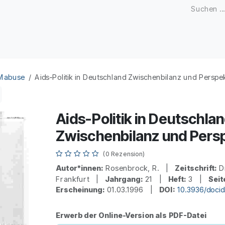
Zeitschriften
Open Access
Kongresse
Firmenku
 Mabuse
Aids-Politik in Deutschland Zwischenbilanz und Perspe
Aids-Politik in Deutschla
Zwischenbilanz und Pers
(0 Rezension)
Autor*innen:
Rosenbrock, R. |
Zeitschrift:
Dr
Frankfurt |
Jahrgang:
21 |
Heft:
3 |
Seit
Erscheinung:
01.03.1996 |
DOI:
10.3936/doci
Erwerb der Online-Version als PDF-Datei