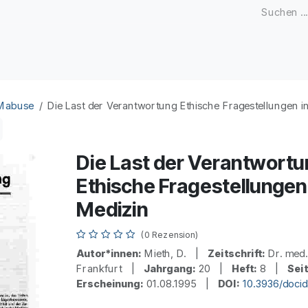
Zeitschriften
Open Access
Kongresse
Firmenku
 Mabuse
Die Last der Verantwortung Ethische Fragestellungen i
Die Last der Verantwortu
Ethische Fragestellungen 
Medizin
(0 Rezension)
Autor*innen:
Mieth, D. |
Zeitschrift:
Dr. med
Frankfurt |
Jahrgang:
20 |
Heft:
8 |
Sei
Erscheinung:
01.08.1995 |
DOI:
10.3936/doci