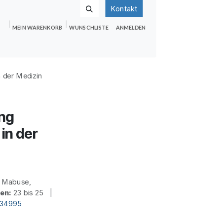
Kontakt
MEIN WARENKORB
WUNSCHLISTE
ANMELDEN
nden
Shop
Hilfe
Jobs
n der Medizin
ng
in der
. Mabuse,
ten:
23 bis 25 |
d34995