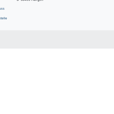
uss
telle