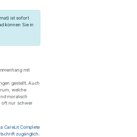
at) ist sofort
d können Sie in
sammenhang mit
ngen gestellt. Auch
darum, welche
und moralisch
, oft nur schwer
ia CareLit Complete
schrift zugänglich.