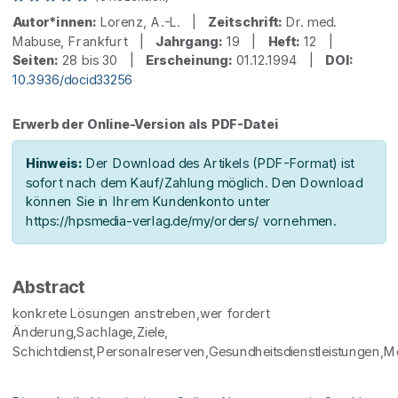
Autor*innen:
Lorenz, A.-L. |
Zeitschrift:
Dr. med.
Mabuse, Frankfurt |
Jahrgang:
19 |
Heft:
12 |
Seiten:
28 bis 30 |
Erscheinung:
01.12.1994 |
DOI:
10.3936/docid33256
Erwerb der Online-Version als PDF-Datei
Hinweis:
Der Download des Artikels (PDF-Format) ist
sofort nach dem Kauf/Zahlung möglich. Den Download
können Sie in Ihrem Kundenkonto unter
https://hpsmedia-verlag.de/my/orders/ vornehmen.
Abstract
konkrete Lösungen anstreben,wer fordert
Änderung,Sachlage,Ziele,
Schichtdienst,Personalreserven,Gesundheitsdienstleistungen,Mo