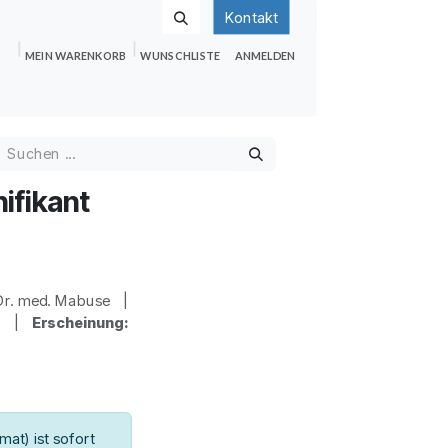
Kontakt
MEIN WARENKORB
WUNSCHLISTE
ANMELDEN
nden
Shop
Hilfe
Jobs
nifikant
r. med. Mabuse |
99 |
Erscheinung:
at) ist sofort