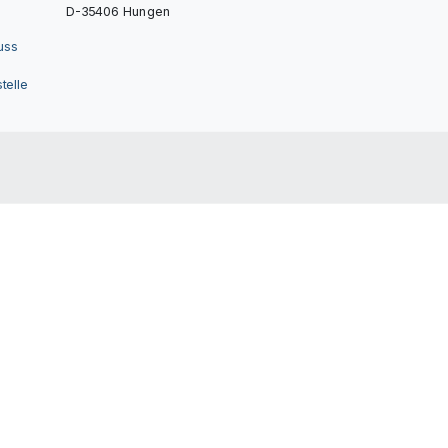
D-35406 Hungen
uss
telle