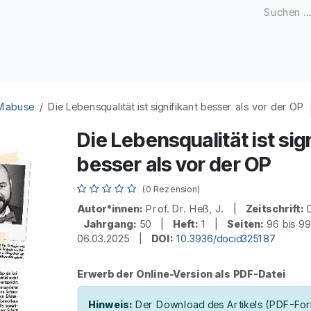
Zeitschriften
Open Access
Kongresse
Firmenku
 Mabuse
Die Lebensqualität ist signifikant besser als vor der OP
Die Lebensqualität ist sig
besser als vor der OP
(0 Rezension)
Autor*innen:
Prof. Dr. Heß, J. |
Zeitschrift:
D
Jahrgang:
50 |
Heft:
1 |
Seiten:
96 bis 
06.03.2025 |
DOI:
10.3936/docid325187
Erwerb der Online-Version als PDF-Datei
Hinweis:
Der Download des Artikels (PDF-Form