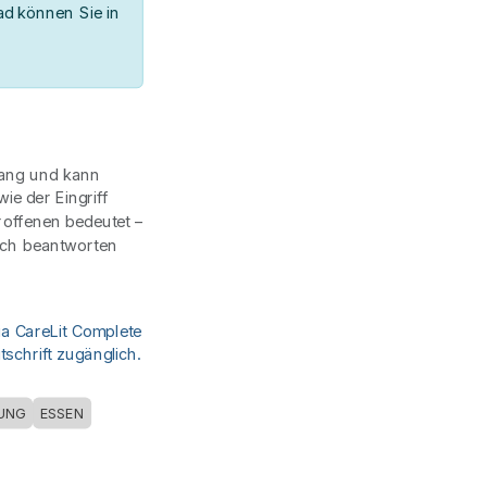
d können Sie in
lang und kann
ie der Eingriff
roffenen bedeutet –
och beantworten
ia CareLit Complete
schrift zugänglich.
UNG
ESSEN