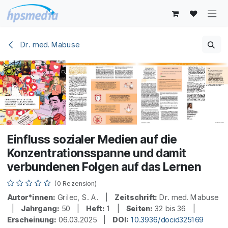
Zum Inhalt springen
Dr. med. Mabuse
Einfluss sozialer Medien auf die
Konzentrationsspanne und damit
verbundenen Folgen auf das Lernen
(0 Rezension)
Autor*innen:
Grilec, S. A. |
Zeitschrift:
Dr. med. Mabuse
|
Jahrgang:
50 |
Heft:
1 |
Seiten:
32 bis 36 |
Erscheinung:
06.03.2025 |
DOI:
10.3936/docid325169