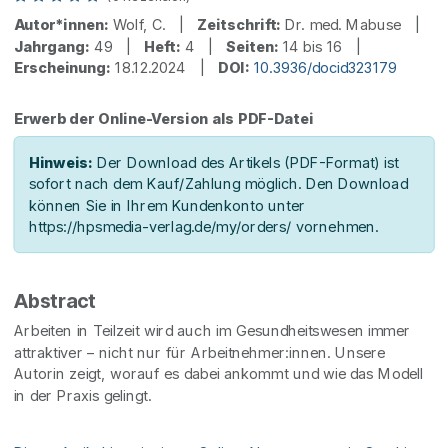
Autor*innen:
Wolf, C. |
Zeitschrift:
Dr. med. Mabuse |
Jahrgang:
49 |
Heft:
4 |
Seiten:
14 bis 16 |
Erscheinung:
18.12.2024 |
DOI:
10.3936/docid323179
Erwerb der Online-Version als PDF-Datei
Hinweis:
Der Download des Artikels (PDF-Format) ist
sofort nach dem Kauf/Zahlung möglich. Den Download
können Sie in Ihrem Kundenkonto unter
https://hpsmedia-verlag.de/my/orders/ vornehmen.
Abstract
Arbeiten in Teilzeit wird auch im Gesundheitswesen immer
attraktiver – nicht nur für Arbeitnehmer:innen. Unsere
Autorin zeigt, worauf es dabei ankommt und wie das Modell
in der Praxis gelingt.