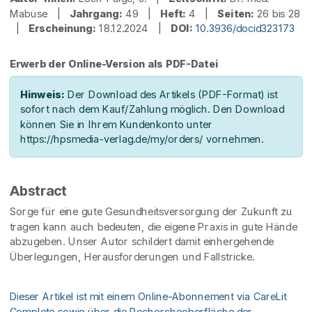
Mabuse |
Jahrgang:
49 |
Heft:
4 |
Seiten:
26 bis 28
|
Erscheinung:
18.12.2024 |
DOI:
10.3936/docid323173
Erwerb der Online-Version als PDF-Datei
Hinweis:
Der Download des Artikels (PDF-Format) ist
sofort nach dem Kauf/Zahlung möglich. Den Download
können Sie in Ihrem Kundenkonto unter
https://hpsmedia-verlag.de/my/orders/ vornehmen.
Abstract
Sorge für eine gute Gesundheitsversorgung der Zukunft zu
tragen kann auch bedeuten, die eigene Praxis in gute Hände
abzugeben. Unser Autor schildert damit einhergehende
Überlegungen, Herausforderungen und Fallstricke.
Dieser Artikel ist mit einem Online-Abonnement via CareLit
Complete sowie über die Rechercheoberfläche der