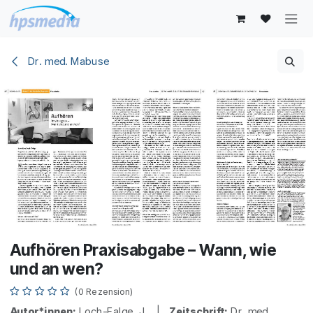
Zum Inhalt springen
Dr. med. Mabuse
Aufhören Praxisabgabe – Wann, wie
und an wen?
(0 Rezension)
Autor*innen:
Loch-Falge, J. |
Zeitschrift:
Dr. med.