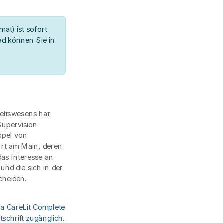
at) ist sofort
d können Sie in
eitswesens hat
Supervision
ispel von
urt am Main, deren
as Interesse an
und die sich in der
cheiden.
ia CareLit Complete
schrift zugänglich.