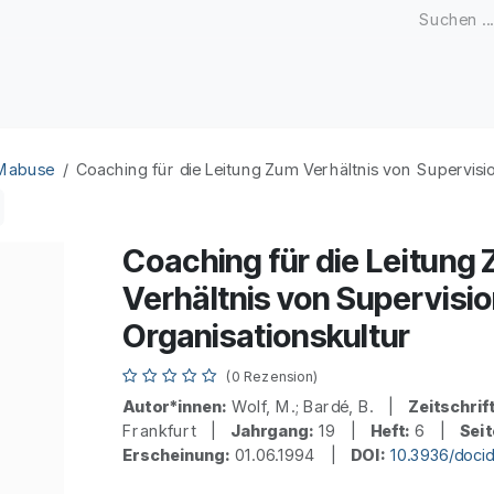
Zeitschriften
Open Access
Kongresse
Firmenku
 Mabuse
Coaching für die Leitung Zum Verhältnis von Supervisi
Coaching für die Leitung
Verhältnis von Supervisi
Organisationskultur
(0 Rezension)
Autor*innen:
Wolf, M.; Bardé, B. |
Zeitschrift
Frankfurt |
Jahrgang:
19 |
Heft:
6 |
Seit
Erscheinung:
01.06.1994 |
DOI:
10.3936/doci