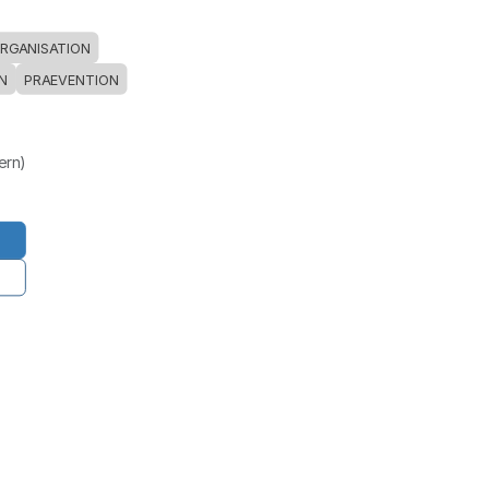
RGANISATION
IN
PRAEVENTION
uern)