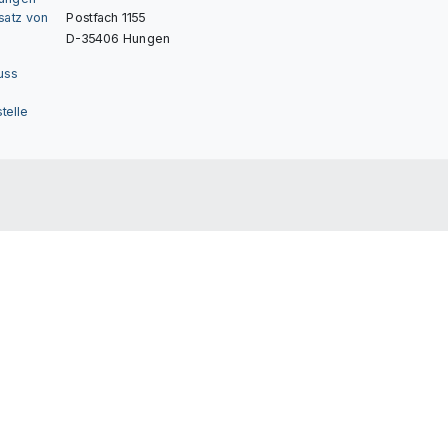
nsatz von
Postfach 1155
D-35406 Hungen
uss
telle