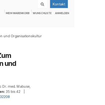
Kontakt
MEIN WARENKORB
WUNSCHLISTE
ANMELDEN
nden
Shop
Hilfe
Jobs
on und Organisationskultur
 Zum
on und
:
Dr. med. Mabuse,
en:
35 bis 42 |
d32208