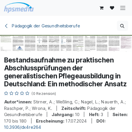
Zum Inhalt springen
Pädagogik der Gesundheitsberufe
Bestandsaufnahme zu praktischen
Abschlussprüfungen der
generalistischen Pflegeausbildung in
Deutschland: Ein methodischer Ansatz
(0 Rezension)
Autor*innen:
Stirner, A.; Weßling, C.; Nagel, L.; Nauerth, A.;
Raschper, P.; Wrona, K. |
Zeitschrift:
Pädagogik der
Gesundheitsberufe |
Jahrgang:
10 |
Heft:
3 |
Seiten:
170 bis 180 |
Erscheinung:
17.07.2024 |
DOI:
10.3936/dx4re264