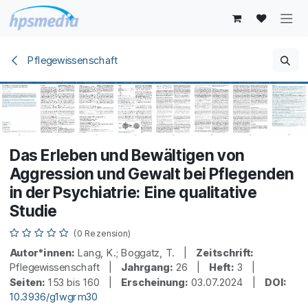
Zum Inhalt springen
Pflegewissenschaft
Das Erleben und Bewältigen von
Aggression und Gewalt bei Pflegenden
in der Psychiatrie: Eine qualitative
Studie
(0 Rezension)
Autor*innen:
Lang, K.; Boggatz, T. |
Zeitschrift:
Pflegewissenschaft |
Jahrgang:
26 |
Heft:
3 |
Seiten:
153 bis 160 |
Erscheinung:
03.07.2024 |
DOI:
10.3936/g1wgrm30